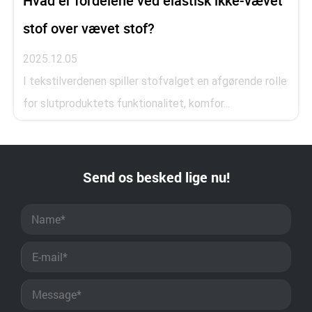
Hvad er fordelene ved elastisk ikke-vævet
stof over vævet stof?
2025.12.05
I tekstilverdenen spiller stofvalget en afgørende rolle
for slutproduktets funktionalitet, komfor...
Send os besked lige nu!