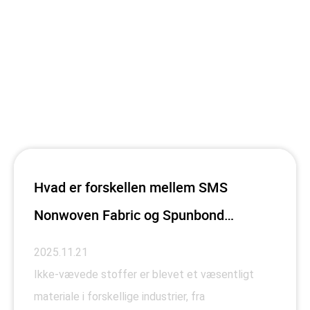
Hvad er forskellen mellem SMS
Nonwoven Fabric og Spunbond
Nonwoven Fabric?
2025.11.21
Ikke-vævede stoffer er blevet et væsentligt
materiale i forskellige industrier, fra