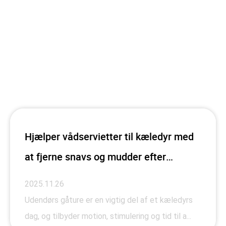
Hjælper vådservietter til kæledyr med
at fjerne snavs og mudder efter
udendørs gåture?
2025.11.26
Udendørs gåture er en vigtig del af et kæledyrs
dag, og tilbyder motion, stimulering og tid til a...