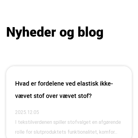
Nyheder og blog
Hvad er fordelene ved elastisk ikke-
vævet stof over vævet stof?
2025.12.05
I tekstilverdenen spiller stofvalget en afgørende
rolle for slutproduktets funktionalitet, komfor...