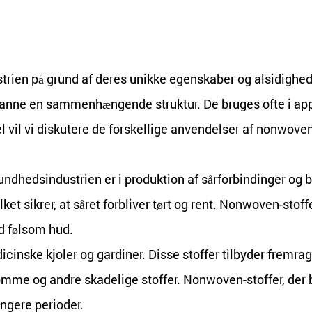
strien
på grund af deres unikke egenskaber og alsidighed. 
danne en sammenhængende struktur. De bruges ofte i app
kel vil vi diskutere de forskellige anvendelser af nonwove
sundhedsindustrien
er i produktion af sårforbindinger og
t sikrer, at såret forbliver tørt og rent. Nonwoven-stoffe
ed følsom hud.
icinske kjoler og gardiner. Disse stoffer tilbyder fremra
e og andre skadelige stoffer. Nonwoven-stoffer, der bru
ængere perioder.