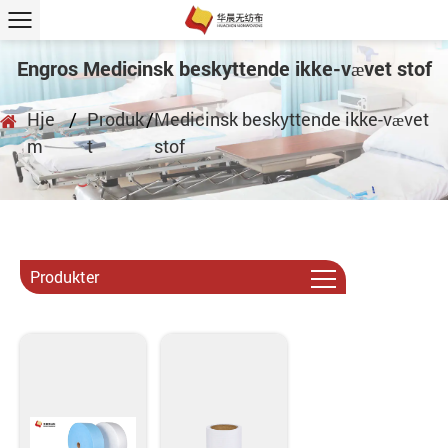
Engros Medicinsk beskyttende ikke-vævet stof
Hje
/
Produk
/
Medicinsk beskyttende ikke-vævet
m
t
stof
Produkter