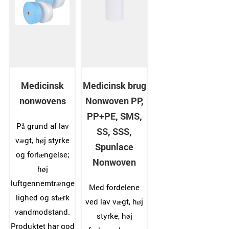
Medicinsk
Medicinsk brug
nonwovens
Nonwoven PP,
PP+PE, SMS,
På grund af lav
SS, SSS,
vægt, høj styrke
Spunlace
og forlængelse;
Nonwoven
høj
luftgennemtrænge
Med fordelene
lighed og stærk
ved lav vægt, høj
vandmodstand.
styrke, høj
Produktet har god