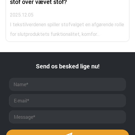
stof over vævet stof?
2025.12.05
I tekstilverdenen spiller stofvalget en afgørende rolle
for slutproduktets funktionalitet, komfor...
Send os besked lige nu!